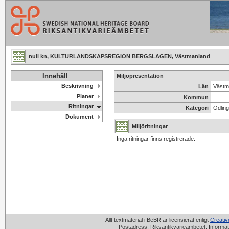
null kn, KULTURLANDSKAPSREGION BERGSLAGEN, Västmanland
Innehåll
Miljöpresentation
Beskrivning
Län
Västm
Planer
Kommun
Ritningar
Kategori
Odlin
Dokument
Miljöritningar
Inga ritningar finns registrerade.
Allt textmaterial i BeBR är licensierat enligt
Creati
Postadress: Riksantikvarieämbetet, Informat