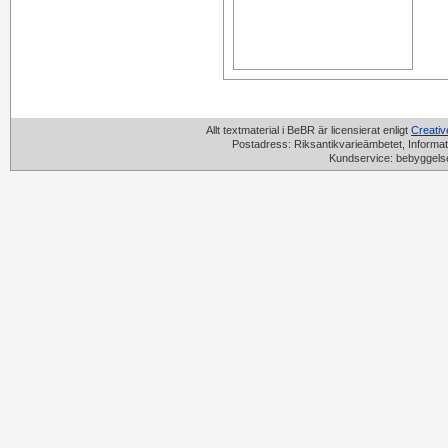
Allt textmaterial i BeBR är licensierat enligt
Creati
Postadress: Riksantikvarieämbetet, Informat
Kundservice: bebyggels