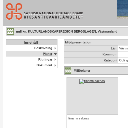
null kn, KULTURLANDSKAPSREGION BERGSLAGEN, Västmanland
Innehåll
Miljöpresentation
Beskrivning
Län
Västm
Planer
Kommun
Ritningar
Kategori
Odlin
Dokument
Miljöplaner
filnamn saknas