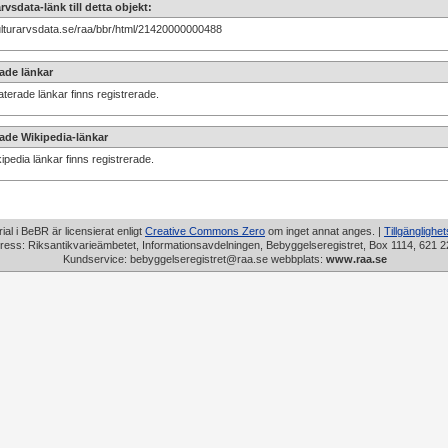
rvsdata-länk till detta objekt:
kulturarvsdata.se/raa/bbr/html/21420000000488
ade länkar
aterade länkar finns registrerade.
ade Wikipedia-länkar
ipedia länkar finns registrerade.
rial i BeBR är licensierat enligt
Creative Commons Zero
om inget annat anges. |
Tillgänglighe
ress: Riksantikvarieämbetet, Informationsavdelningen, Bebyggelseregistret, Box 1114, 621 2
Kundservice: bebyggelseregistret@raa.se webbplats:
www.raa.se