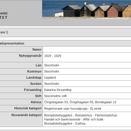
snr 1
dspresentation
Namn
Nybyggnadsår
1929 - 1929
Län
Stockholm
Kommun
Stockholm
Landskap
Uppland
Socken
Stockholm
Församling
Katarina församling
Stift
Stockholms stift
Adress
Östgötagatan 53, Östgötagatan 55, Bondegatan 12
Historisk kategori
Registrerade utan huvudgrupp - Ej utrett
Nuvarande kategori
Bostadsbebyggelse - Bostadshus - Flerbostadshus
Handel och bankväsende - Affär och butik
Bostadsbebyggelse - Gathus