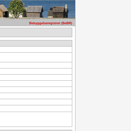
Bebyggelseregistret (BeBR)