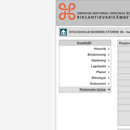
STOCKHOLM BONDEN STÖRRE 36 - hu
Innehåll
Byggna
Historik
Beskrivning
Värdering
Lagskydd
Planer
Ritningar
Dokument
Relaterade länkar