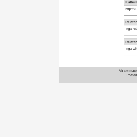
Kultura
http://
Relater
Inga rel
Relater
Inga wik
Allt textmate
Postad