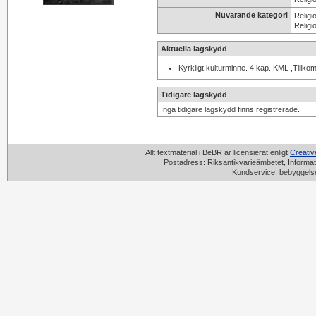
Nuvarande kategori
Religi
Religi
Aktuella lagskydd
Kyrkligt kulturminne. 4 kap. KML ,Tillko
Tidigare lagskydd
Inga tidigare lagskydd finns registrerade.
Allt textmaterial i BeBR är licensierat enligt
Creati
Postadress: Riksantikvarieämbetet, Informat
Kundservice: bebyggels