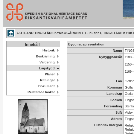
GOTLAND TINGSTÄDE KYRKOGÅRDEN 1:1 - husnr 1, TINGSTÄDE KYRK
Innehåll
Byggnadspresentation
Historik
Namn
TINGS
Beskrivning
Nybyggnadsår
1100 -
Värdering
1150 -
Lagskydd
1169 -
Planer
Ritningar
Län
Gotla
Dokument
Kommun
Gotla
Relaterade länkar
Landskap
Gotla
Socken
Tings
Församling
Stenky
Stift
Visby s
Adress
Tingst
Historisk kategori
Religi
Religi
Religi