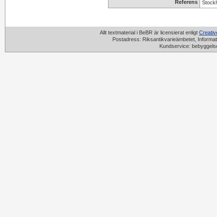
Referens
Stock
Allt textmaterial i BeBR är licensierat enligt
Creati
Postadress: Riksantikvarieämbetet, Informat
Kundservice: bebyggels