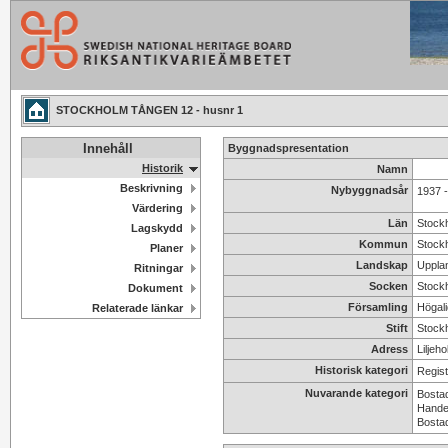
STOCKHOLM TÅNGEN 12 - husnr 1
Innehåll
Byggnadspresentation
Historik
Namn
Beskrivning
Nybyggnadsår
1937 
Värdering
Län
Stock
Lagskydd
Kommun
Stock
Planer
Landskap
Uppla
Ritningar
Socken
Stock
Dokument
Församling
Högali
Relaterade länkar
Stift
Stockh
Adress
Liljeh
Historisk kategori
Regist
Nuvarande kategori
Bosta
Handel
Bosta