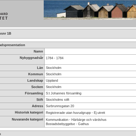
snr 1B
dspresentation
Namn
Nybyggnadsår
1784 - 1784
Län
Stockholm
Kommun
Stockholm
Landskap
Uppland
Socken
Stockholm
Församling
S:t Johannes församling
Stift
Stockholms stift
Adress
Surbrunnsgatan 20
Historisk kategori
Registrerade utan huvudgrupp - Ej utrett
Nuvarande kategori
Kommunikation - Härbärge och värdshus
Bostadsbebyggelse - Gathus
k