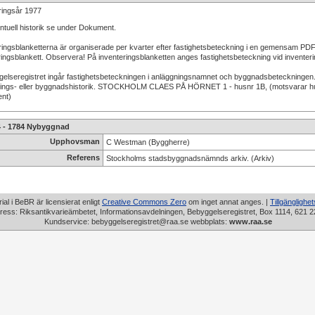
ringsår 1977
ntuell historik se under Dokument.
ringsblanketterna är organiserade per kvarter efter fastighetsbeteckning i en gemensam PDF
ingsblankett. Observera! På inventeringsblanketten anges fastighetsbeteckning vid inventerings
gelseregistret ingår fastighetsbeteckningen i anläggningsnamnet och byggnadsbeteckningen. 
ings- eller byggnadshistorik. STOCKHOLM CLAES PÅ HÖRNET 1 - husnr 1B, (motsvarar hus n
nt)
4 - 1784 Nybyggnad
Upphovsman
C Westman (Byggherre)
Referens
Stockholms stadsbyggnadsnämnds arkiv. (Arkiv)
rial i BeBR är licensierat enligt
Creative Commons Zero
om inget annat anges. |
Tillgänglighe
ress: Riksantikvarieämbetet, Informationsavdelningen, Bebyggelseregistret, Box 1114, 621 2
Kundservice: bebyggelseregistret@raa.se webbplats:
www.raa.se