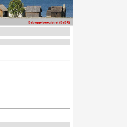
Bebyggelseregistret (BeBR)