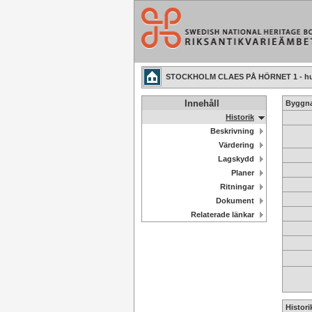
STOCKHOLM CLAES PÅ HÖRNET 1 - hu
Innehåll
Byggna
Historik
Beskrivning
Värdering
Lagskydd
Planer
Ritningar
Dokument
Relaterade länkar
Histori