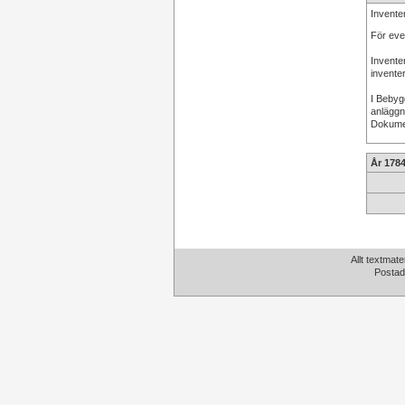
Invente
För eve
Invente
inventer
I Bebyg
anläggn
Dokume
År 178
Allt textmate
Postad