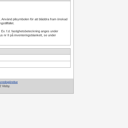
. Använd pilsymbolen för att bläddra fram önskad
tillfället.
Ev. f.d. fastighetsbeteckning anges under
r II på inventeringsblankett, se under
tsredogörelse
2 Visby.