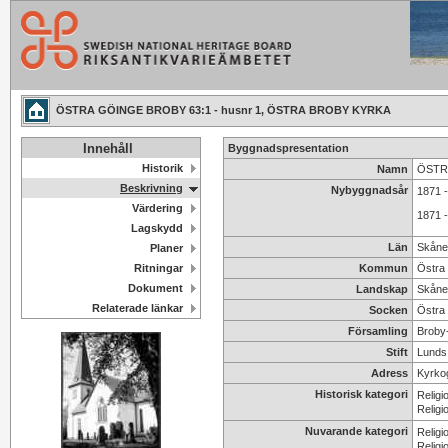
ÖSTRA GÖINGE BROBY 63:1 - husnr 1, ÖSTRA BROBY KYRKA
Innehåll
Byggnadspresentation
Historik
Namn
ÖSTRA
Beskrivning
Nybyggnadsår
1871 
Värdering
1871 
Lagskydd
Län
Skåne
Planer
Ritningar
Kommun
Östra
Dokument
Landskap
Skåne
Relaterade länkar
Socken
Östra
Församling
Broby
Stift
Lunds 
Adress
Kyrko
Historisk kategori
Religi
Religi
Nuvarande kategori
Religi
Religi