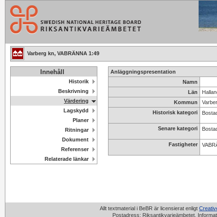
Varberg kn, VABRÄNNA 1:49
Innehåll
Anläggningspresentation
Historik
Namn
Beskrivning
Län
Hallan
Värdering
Kommun
Varbe
Lagskydd
Historisk kategori
Bosta
Planer
Senare kategori
Bosta
Ritningar
Dokument
Fastigheter
VABR
Referenser
Relaterade länkar
Allt textmaterial i BeBR är licensierat enligt
Creati
Postadress: Riksantikvarieämbetet, Informat