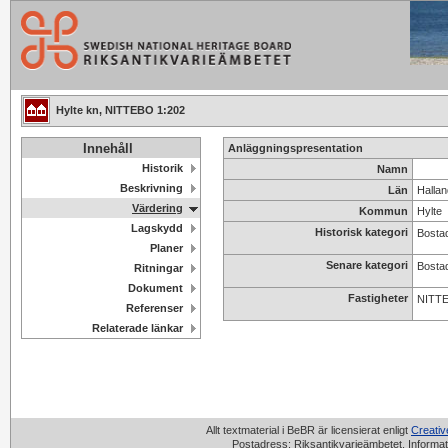
Hylte kn, NITTEBO 1:202
Innehåll
Anläggningspresentation
Historik
Namn
Beskrivning
Län
Hallan
Värdering
Kommun
Hylte
Lagskydd
Historisk kategori
Bosta
Planer
Senare kategori
Bosta
Ritningar
Dokument
Fastigheter
NITTE
Referenser
Relaterade länkar
Allt textmaterial i BeBR är licensierat enligt
Creati
Postadress: Riksantikvarieämbetet, Informat