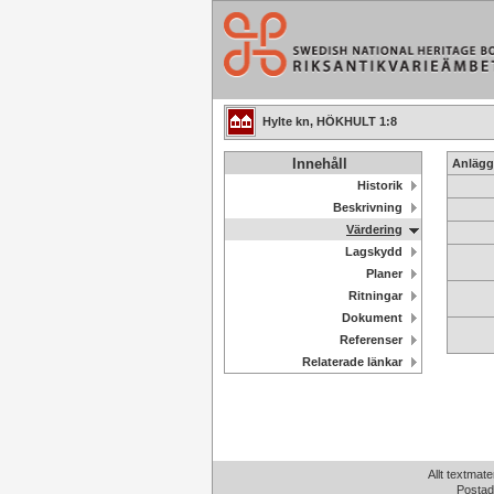
Hylte kn, HÖKHULT 1:8
Innehåll
Anlägg
Historik
Beskrivning
Värdering
Lagskydd
Planer
Ritningar
Dokument
Referenser
Relaterade länkar
Allt textmate
Postad