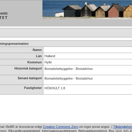
ningspresentation
Namn
Län
Halland
Kommun
Hylte
Historisk kategori
Bostadsbebyggelse - Bostadshus
Senare kategori
Bostadsbebyggelse - Bostadshus
Fastigheter
HÖKHULT 1:8
rial i BeBR är licensierat enligt
Creative Commons Zero
om inget annat anges. |
Tillgänglighe
ress: Riksantikvarieämbetet, Informationsavdelningen, Bebyggelseregistret, Box 1114, 621 2