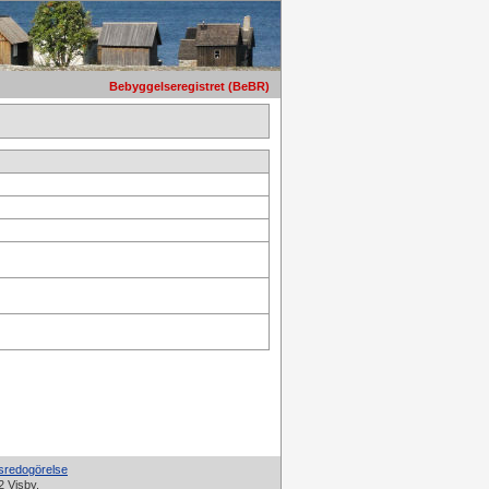
Bebyggelseregistret (BeBR)
tsredogörelse
2 Visby.