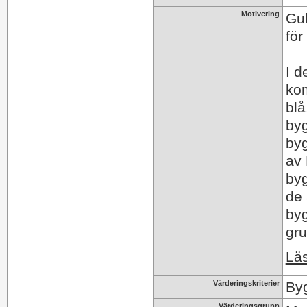
Motivering
Gul
för
I d
ko
blå
byg
byg
av 
byg
de 
byg
gru
Läs
Värderingskriterier
Byg
Värderingsgrupp