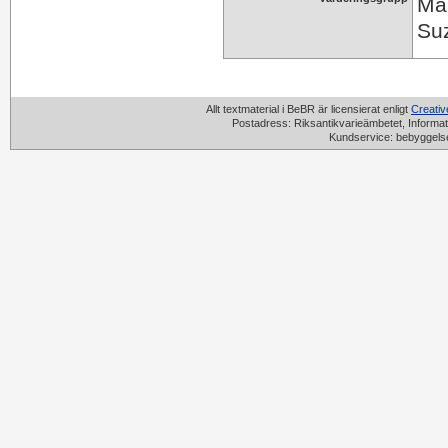
Mar
Suz
Allt textmaterial i BeBR är licensierat enligt
Creati
Postadress: Riksantikvarieämbetet, Informat
Kundservice: bebyggels