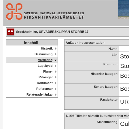
Stockholm kn, URVÄDERSKLIPPAN STÖRRE 17
Innehåll
Anläggningspresentation
Historik
Namn
Beskrivning
Län
St
Värdering
Kommun
St
Lagskydd
Planer
Historisk kategori
Bos
Ritningar
Dokument
Senare kategori
Bos
Referenser
Relaterade länkar
Fastigheter
UR
1/1/95 Tillmäts särskilt kulturhistoriskt vä
Klassificering
Gul