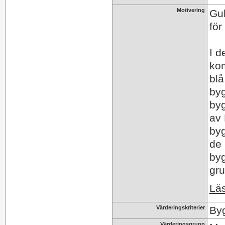
Motivering
Gul
för
I d
ko
blå
byg
byg
av 
byg
de 
byg
gru
Läs
Värderingskriterier
Byg
Värderingsgrupp