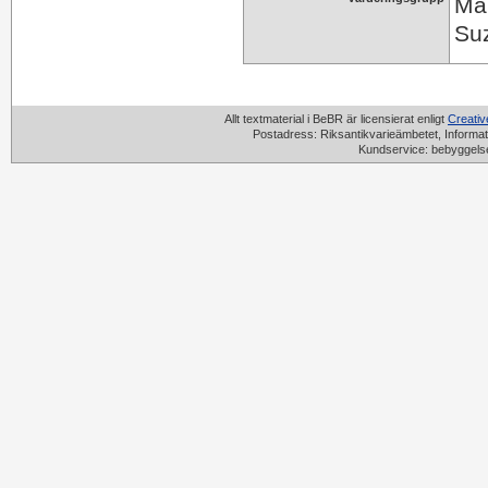
Mar
Suz
Allt textmaterial i BeBR är licensierat enligt
Creati
Postadress: Riksantikvarieämbetet, Informat
Kundservice: bebyggels