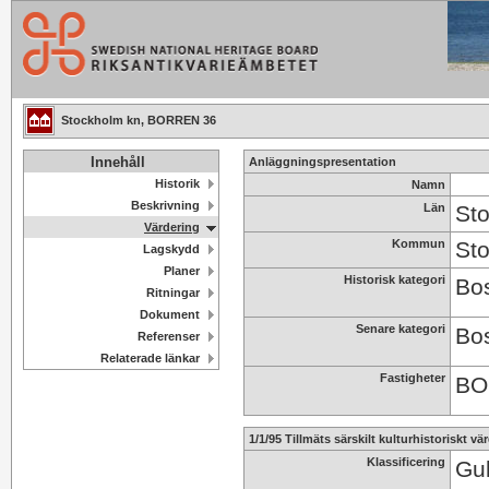
Stockholm kn, BORREN 36
Innehåll
Anläggningspresentation
Historik
Namn
Beskrivning
Län
St
Värdering
Kommun
St
Lagskydd
Planer
Historisk kategori
Bos
Ritningar
Dokument
Senare kategori
Bos
Referenser
Relaterade länkar
Fastigheter
BO
1/1/95 Tillmäts särskilt kulturhistoriskt vä
Klassificering
Gul