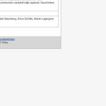
turhistoriskt värdefull miljö utpekad i Stockholms
sabet Wannberg, Erica Schölin, Martin Lagergren
tsredogörelse
2 Visby.