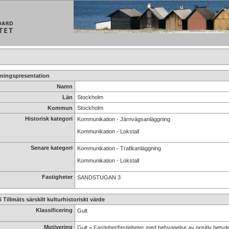
ningspresentation
Namn
Län
Stockholm
Kommun
Stockholm
Historisk kategori
Kommunikation - Järnvägsanläggning
Kommunikation - Lokstall
Senare kategori
Kommunikation - Trafikanläggning
Kommunikation - Lokstall
Fastigheter
SANDSTUGAN 3
6 Tillmäts särskilt kulturhistoriskt värde
Klassificering
Gult
Motivering
Gult = Fastighet/fastigheter med bebyggelse av positiv betydel