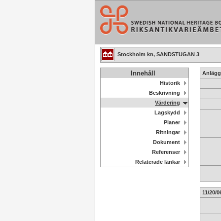
Stockholm kn, SANDSTUGAN 3
Innehåll
Anlägg
Historik
Beskrivning
Värdering
Lagskydd
Planer
Ritningar
Dokument
Referenser
Relaterade länkar
11/20/0