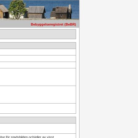
Bebyggelseregistret (BeBR)
se för stadsbilden och/eller av visst