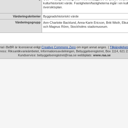
kulturhistoriskt värde. Fastigheten/fastigheterna ingår i en kul
översiktsplan.
Värderingskriterier
Byggnadshistoriskt värde
Värderingsgrupp
Ann-Charlotte Backlund, Anna-Karin Ericson, Britt Wisth, Eli
och Magnus Rönn, Stockholms stadsmuseum.
rial i BeBR är licensierat enligt
Creative Commons Zero
om inget annat anges. |
Tillgänglighe
ress: Riksantikvarieämbetet, Informationsavdelningen, Bebyggelseregistret, Box 1114, 621 2
Kundservice: bebyggelseregistret@raa.se webbplats:
www.raa.se