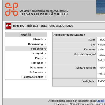
Hylte kn, RYDÖ 1:13 RYDEBRUKS MISSIONSHUS
Innehåll
Anläggningspresentation
Historik
Namn
RYDÖ
Beskrivning
Län
Hallan
Värdering
Kommun
Hylte
Lagskydd
Historisk kategori
Religi
Planer
Folkrö
Ritningar
Dokument
Senare kategori
Religi
Referenser
Folkrö
Relaterade länkar
Fastigheter
RYDÖ 
Allt textmaterial i BeBR är licensierat enligt
Creati
Postadress: Riksantikvarieämbetet, Informat