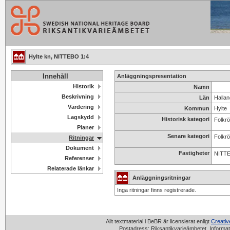
Hylte kn, NITTEBO 1:4
Innehåll
Anläggningspresentation
Historik
Namn
Beskrivning
Län
Hallan
Värdering
Kommun
Hylte
Lagskydd
Historisk kategori
Folkrö
Planer
Senare kategori
Folkrö
Ritningar
Dokument
Fastigheter
NITTE
Referenser
Relaterade länkar
Anläggningsritningar
Inga ritningar finns registrerade.
Allt textmaterial i BeBR är licensierat enligt
Creati
Postadress: Riksantikvarieämbetet, Informat