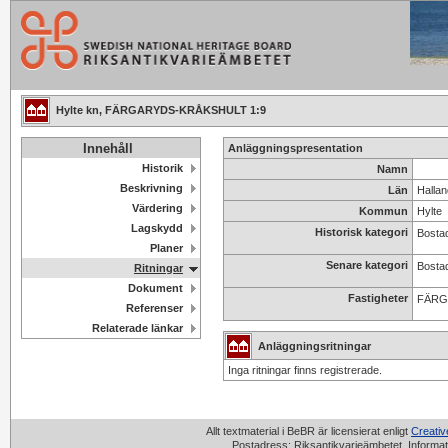
Hylte kn, FÄRGARYDS-KRÅKSHULT 1:9
Innehåll
Anläggningspresentation
Historik
Namn
Beskrivning
Län
Hallan
Värdering
Kommun
Hylte
Lagskydd
Historisk kategori
Bosta
Planer
Senare kategori
Bosta
Ritningar
Dokument
Fastigheter
FÄRG
Referenser
Relaterade länkar
Anläggningsritningar
Inga ritningar finns registrerade.
Allt textmaterial i BeBR är licensierat enligt
Creati
Postadress: Riksantikvarieämbetet, Informat