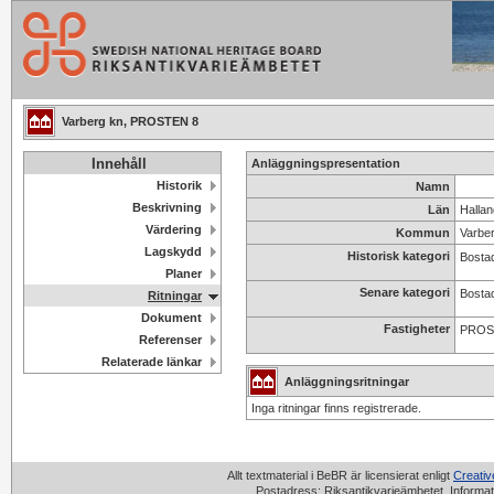
Varberg kn, PROSTEN 8
Innehåll
Anläggningspresentation
Historik
Namn
Beskrivning
Län
Hallan
Värdering
Kommun
Varbe
Lagskydd
Historisk kategori
Bosta
Planer
Senare kategori
Bosta
Ritningar
Dokument
Fastigheter
PROS
Referenser
Relaterade länkar
Anläggningsritningar
Inga ritningar finns registrerade.
Allt textmaterial i BeBR är licensierat enligt
Creati
Postadress: Riksantikvarieämbetet, Informat