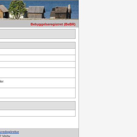
Bebyggelseregistret (BeBR)
ler
tsredogörelse
2 Visby.