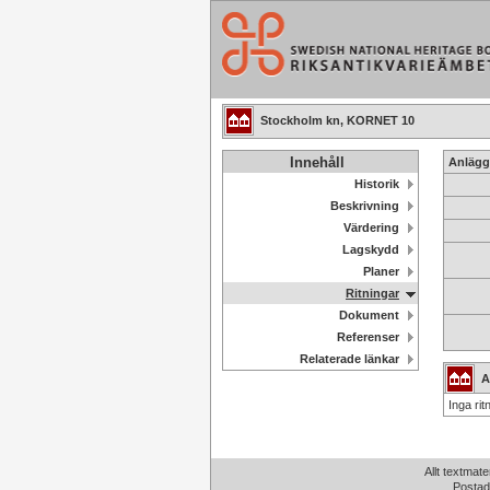
Stockholm kn, KORNET 10
Innehåll
Anlägg
Historik
Beskrivning
Värdering
Lagskydd
Planer
Ritningar
Dokument
Referenser
Relaterade länkar
A
Inga rit
Allt textmate
Postad