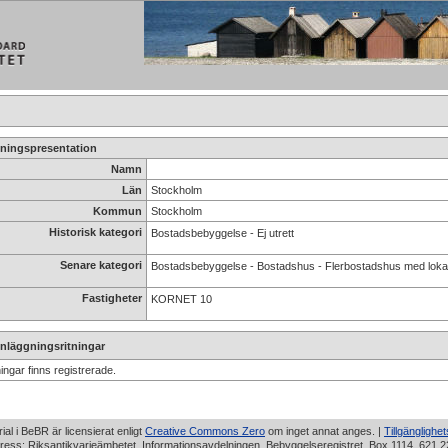
ningspresentation
Namn
Län
Stockholm
Kommun
Stockholm
Historisk kategori
Bostadsbebyggelse - Ej utrett
Senare kategori
Bostadsbebyggelse - Bostadshus - Flerbostadshus med loka
Fastigheter
KORNET 10
nläggningsritningar
ningar finns registrerade.
rial i BeBR är licensierat enligt
Creative Commons Zero
om inget annat anges. |
Tillgänglighe
ress: Riksantikvarieämbetet, Informationsavdelningen, Bebyggelseregistret, Box 1114, 621 2