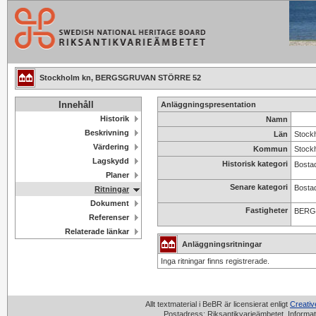
Stockholm kn, BERGSGRUVAN STÖRRE 52
Innehåll
Anläggningspresentation
Historik
Namn
Beskrivning
Län
Stock
Värdering
Kommun
Stock
Lagskydd
Historisk kategori
Bostad
Planer
Senare kategori
Bosta
Ritningar
Dokument
Fastigheter
BERG
Referenser
Relaterade länkar
Anläggningsritningar
Inga ritningar finns registrerade.
Allt textmaterial i BeBR är licensierat enligt
Creati
Postadress: Riksantikvarieämbetet, Informat