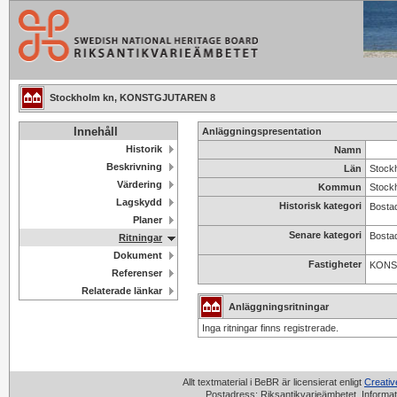
Stockholm kn, KONSTGJUTAREN 8
Innehåll
Anläggningspresentation
Historik
Namn
Beskrivning
Län
Stock
Värdering
Kommun
Stock
Lagskydd
Historisk kategori
Bosta
Planer
Senare kategori
Bosta
Ritningar
Dokument
Fastigheter
KONS
Referenser
Relaterade länkar
Anläggningsritningar
Inga ritningar finns registrerade.
Allt textmaterial i BeBR är licensierat enligt
Creati
Postadress: Riksantikvarieämbetet, Informat