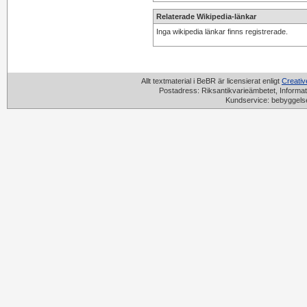
Relaterade Wikipedia-länkar
Inga wikipedia länkar finns registrerade.
Allt textmaterial i BeBR är licensierat enligt
Creati
Postadress: Riksantikvarieämbetet, Informat
Kundservice: bebyggels