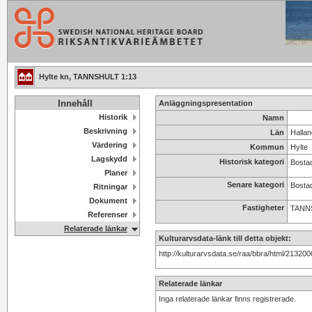
Hylte kn, TANNSHULT 1:13
Innehåll
Anläggningspresentation
Historik
Namn
Beskrivning
Län
Hallan
Värdering
Kommun
Hylte
Lagskydd
Historisk kategori
Bosta
Planer
Senare kategori
Bosta
Ritningar
Dokument
Fastigheter
TANN
Referenser
Relaterade länkar
Kulturarvsdata-länk till detta objekt:
http://kulturarvsdata.se/raa/bbra/html/2132
Relaterade länkar
Inga relaterade länkar finns registrerade.