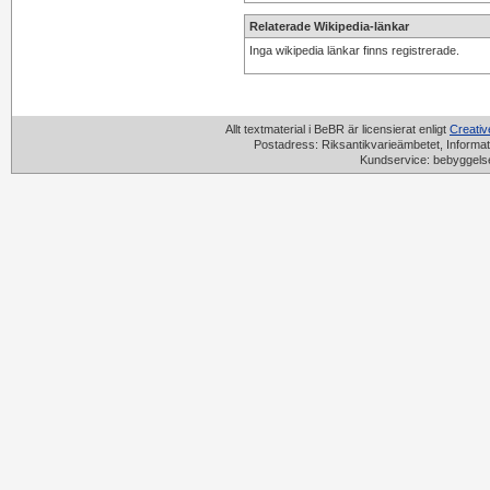
Relaterade Wikipedia-länkar
Inga wikipedia länkar finns registrerade.
Allt textmaterial i BeBR är licensierat enligt
Creati
Postadress: Riksantikvarieämbetet, Informat
Kundservice: bebyggels