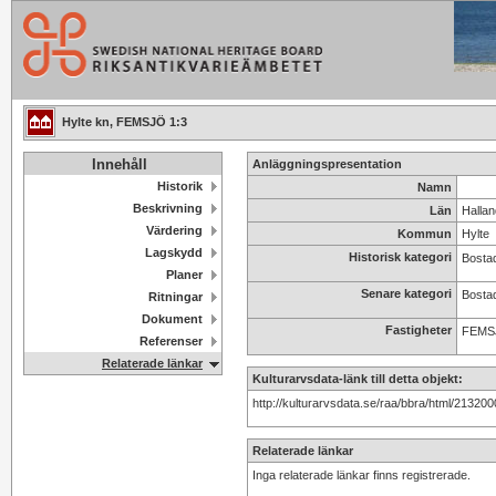
Hylte kn, FEMSJÖ 1:3
Innehåll
Anläggningspresentation
Historik
Namn
Beskrivning
Län
Hallan
Värdering
Kommun
Hylte
Lagskydd
Historisk kategori
Bosta
Planer
Senare kategori
Bosta
Ritningar
Dokument
Fastigheter
FEMS
Referenser
Relaterade länkar
Kulturarvsdata-länk till detta objekt:
http://kulturarvsdata.se/raa/bbra/html/2132
Relaterade länkar
Inga relaterade länkar finns registrerade.