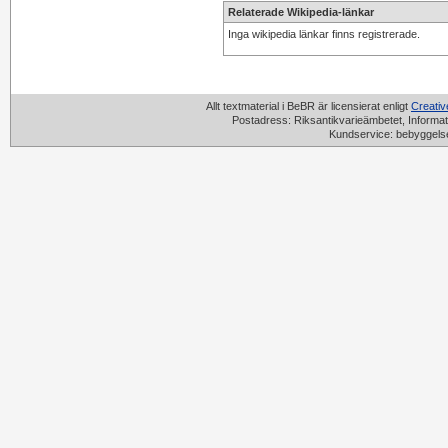
Relaterade Wikipedia-länkar
Inga wikipedia länkar finns registrerade.
Allt textmaterial i BeBR är licensierat enligt
Creati
Postadress: Riksantikvarieämbetet, Informat
Kundservice: bebyggels