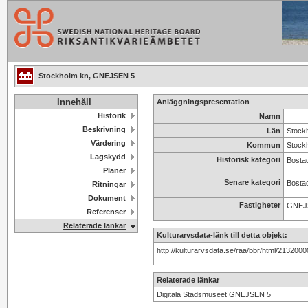
Stockholm kn, GNEJSEN 5
Innehåll
Anläggningspresentation
Historik
Namn
Beskrivning
Län
Stock
Värdering
Kommun
Stock
Lagskydd
Historisk kategori
Bostad
Planer
Senare kategori
Bosta
Ritningar
Dokument
Fastigheter
GNEJ
Referenser
Relaterade länkar
Kulturarvsdata-länk till detta objekt:
http://kulturarvsdata.se/raa/bbr/html/213200
Relaterade länkar
Digitala Stadsmuseet GNEJSEN 5