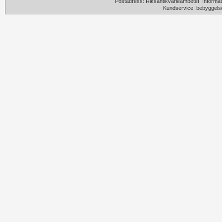
Postadress: Riksantikvarieämbetet, Informat
Kundservice: bebyggels