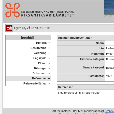
Hylte kn, VÅCKNARED 1:11
Innehåll
Anläggningspresentation
Historik
Namn
Beskrivning
Län
Hallan
Värdering
Kommun
Hylte
Lagskydd
Historisk kategori
Bosta
Planer
Senare kategori
Bosta
Ritningar
Dokument
Fastigheter
VÅCK
Referenser
Relaterade länkar
Referenser
Inga referenser finns registrerade.
Allt textmaterial i BeBR är licensierat enligt
Creati