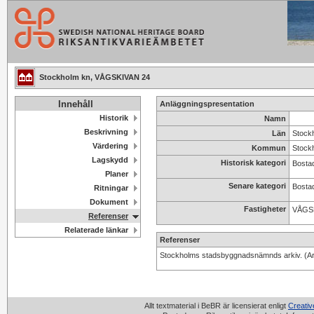
Stockholm kn, VÅGSKIVAN 24
Innehåll
Anläggningspresentation
Historik
Namn
Beskrivning
Län
Stock
Värdering
Kommun
Stock
Lagskydd
Historisk kategori
Bostad
Planer
Senare kategori
Bosta
Ritningar
Dokument
Fastigheter
VÅGS
Referenser
Relaterade länkar
Referenser
Stockholms stadsbyggnadsnämnds arkiv. (Ar
Allt textmaterial i BeBR är licensierat enligt
Creati