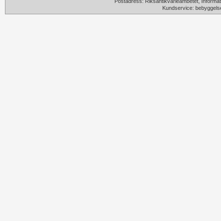
Postadress: Riksantikvarieämbetet, Informat
Kundservice: bebyggels