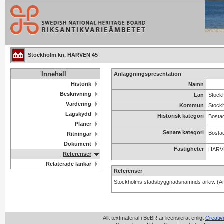
Stockholm kn, HARVEN 45
Innehåll
Anläggningspresentation
Historik
Namn
Beskrivning
Län
Stock
Värdering
Kommun
Stock
Lagskydd
Historisk kategori
Bostad
Planer
Senare kategori
Bosta
Ritningar
Dokument
Fastigheter
HARV
Referenser
Relaterade länkar
Referenser
Stockholms stadsbyggnadsnämnds arkiv. (Ar
Allt textmaterial i BeBR är licensierat enligt
Creati