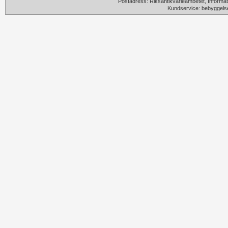
Postadress: Riksantikvarieämbetet, Informat
Kundservice: bebyggels