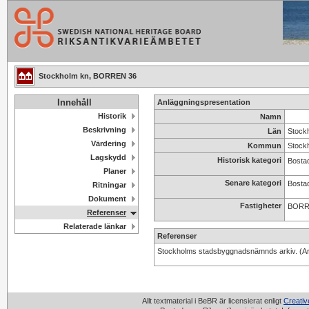
Stockholm kn, BORREN 36
Innehåll
Anläggningspresentation
Historik
Namn
Beskrivning
Län
Stock
Värdering
Kommun
Stock
Lagskydd
Historisk kategori
Bostad
Planer
Senare kategori
Bosta
Ritningar
Dokument
Fastigheter
BORR
Referenser
Relaterade länkar
Referenser
Stockholms stadsbyggnadsnämnds arkiv. (Ar
Allt textmaterial i BeBR är licensierat enligt
Creati