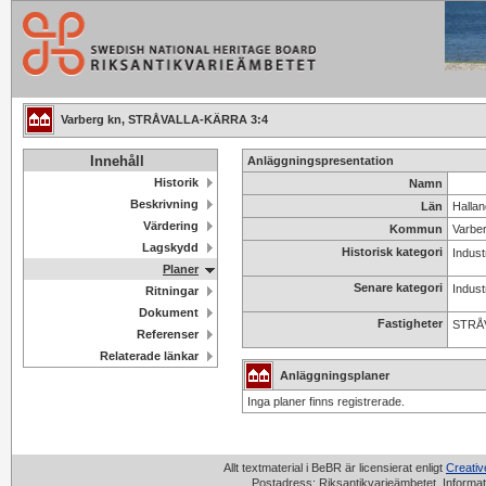
Varberg kn, STRÅVALLA-KÄRRA 3:4
Innehåll
Anläggningspresentation
Historik
Namn
Beskrivning
Län
Hallan
Värdering
Kommun
Varbe
Lagskydd
Historisk kategori
Industr
Planer
Senare kategori
Industr
Ritningar
Dokument
Fastigheter
STRÅ
Referenser
Relaterade länkar
Anläggningsplaner
Inga planer finns registrerade.
Allt textmaterial i BeBR är licensierat enligt
Creati
Postadress: Riksantikvarieämbetet, Informat