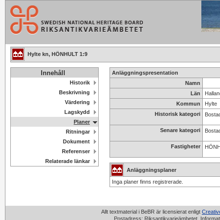
Hylte kn, HÖNHULT 1:9
Innehåll
Anläggningspresentation
Historik
Namn
Beskrivning
Län
Hallan
Värdering
Kommun
Hylte
Lagskydd
Historisk kategori
Bosta
Planer
Senare kategori
Bosta
Ritningar
Dokument
Fastigheter
HÖNH
Referenser
Relaterade länkar
Anläggningsplaner
Inga planer finns registrerade.
Allt textmaterial i BeBR är licensierat enligt
Creati
Postadress: Riksantikvarieämbetet, Informat