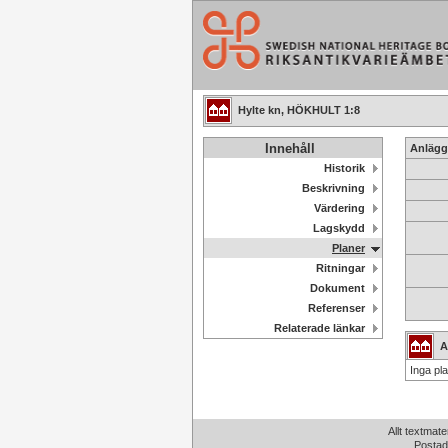
Hylte kn, HÖKHULT 1:8
Innehåll
Anlägg
Historik
Beskrivning
Värdering
Lagskydd
Planer
Ritningar
Dokument
Referenser
Relaterade länkar
A
Inga pla
Allt textmate
Postad