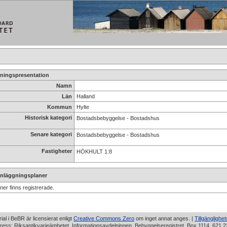
ningspresentation
Namn
Län
Halland
Kommun
Hylte
Historisk kategori
Bostadsbebyggelse - Bostadshus
Senare kategori
Bostadsbebyggelse - Bostadshus
Fastigheter
HÖKHULT 1:8
nläggningsplaner
ner finns registrerade.
rial i BeBR är licensierat enligt
Creative Commons Zero
om inget annat anges. |
Tillgänglighe
ress: Riksantikvarieämbetet, Informationsavdelningen, Bebyggelseregistret, Box 1114, 621 2