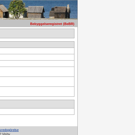
Bebyggelseregistret (BeBR)
tsredogörelse
2 Visby.