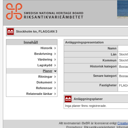
Stockholm kn, FLAGGAN 3
Innehåll
Anläggningspresentation
Historik
Namn
Beskrivning
Län
Stock
Värdering
Kommun
Stock
Lagskydd
Historisk kategori
Bostad
Planer
Senare kategori
Bosta
Ritningar
Dokument
Fastigheter
FLAG
Referenser
Relaterade länkar
Anläggningsplaner
Inga planer finns registrerade.
Allt textmaterial i BeBR är licensierat enligt
Creati
Postadress: Riksantikvarieämbetet, Informat