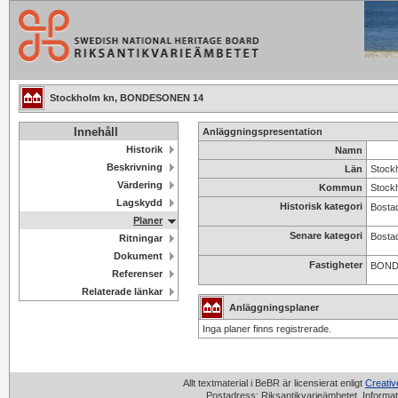
Stockholm kn, BONDESONEN 14
Innehåll
Anläggningspresentation
Historik
Namn
Beskrivning
Län
Stock
Värdering
Kommun
Stock
Lagskydd
Historisk kategori
Bostad
Planer
Senare kategori
Bosta
Ritningar
Dokument
Fastigheter
BOND
Referenser
Relaterade länkar
Anläggningsplaner
Inga planer finns registrerade.
Allt textmaterial i BeBR är licensierat enligt
Creati
Postadress: Riksantikvarieämbetet, Informat