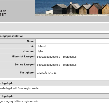
ningspresentation
Namn
Län
Halland
Kommun
Hylte
Historisk kategori
Bostadsbebyggelse - Bostadshus
Senare kategori
Bostadsbebyggelse - Bostadshus
Fastigheter
GIVAGÅRD 1:13
la lagskydd
uella lagskydd finns registrerade.
re lagskydd
igare lagskydd finns registrerade.