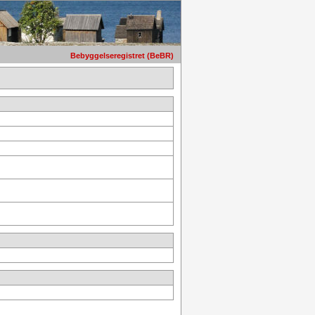
Bebyggelseregistret (BeBR)