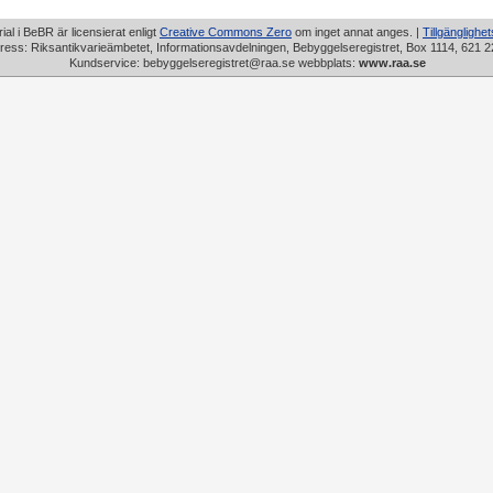
rial i BeBR är licensierat enligt
Creative Commons Zero
om inget annat anges. |
Tillgänglighe
ress: Riksantikvarieämbetet, Informationsavdelningen, Bebyggelseregistret, Box 1114, 621 2
Kundservice: bebyggelseregistret@raa.se webbplats:
www.raa.se