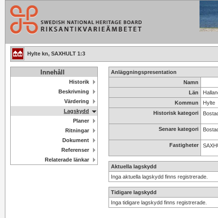
Hylte kn, SAXHULT 1:3
Innehåll
Anläggningspresentation
Historik
Namn
Beskrivning
Län
Hallan
Värdering
Kommun
Hylte
Lagskydd
Historisk kategori
Bosta
Planer
Senare kategori
Bosta
Ritningar
Dokument
Fastigheter
SAXHU
Referenser
Relaterade länkar
Aktuella lagskydd
Inga aktuella lagskydd finns registrerade.
Tidigare lagskydd
Inga tidigare lagskydd finns registrerade.