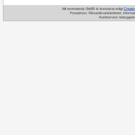
Allt textmaterial i BeBR är licensierat enligt
Creati
Postadress: Riksantikvarieämbetet, Informat
Kundservice: bebyggels