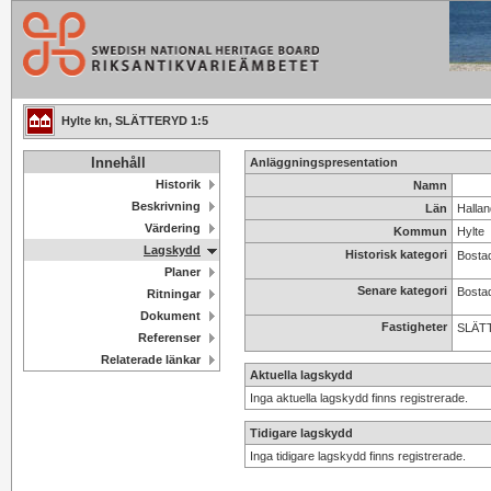
Hylte kn, SLÄTTERYD 1:5
Innehåll
Anläggningspresentation
Historik
Namn
Beskrivning
Län
Hallan
Värdering
Kommun
Hylte
Lagskydd
Historisk kategori
Bosta
Planer
Senare kategori
Bosta
Ritningar
Dokument
Fastigheter
SLÄT
Referenser
Relaterade länkar
Aktuella lagskydd
Inga aktuella lagskydd finns registrerade.
Tidigare lagskydd
Inga tidigare lagskydd finns registrerade.