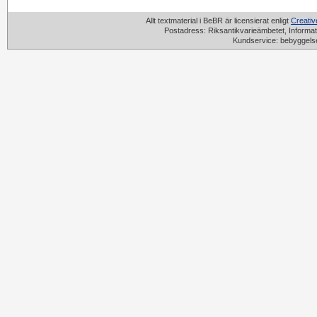
Allt textmaterial i BeBR är licensierat enligt
Creati
Postadress: Riksantikvarieämbetet, Informat
Kundservice: bebyggels