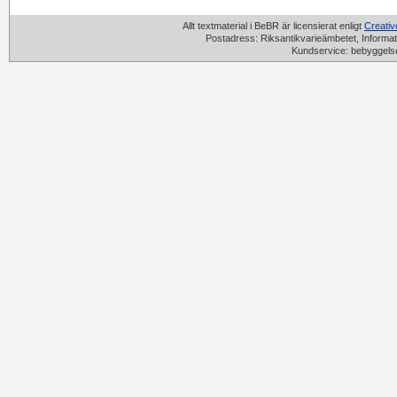
Allt textmaterial i BeBR är licensierat enligt
Creati
Postadress: Riksantikvarieämbetet, Informat
Kundservice: bebyggels