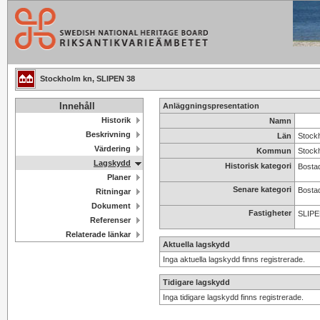
Stockholm kn, SLIPEN 38
Innehåll
Anläggningspresentation
Historik
Namn
Beskrivning
Län
Stock
Värdering
Kommun
Stock
Lagskydd
Historisk kategori
Bostad
Planer
Senare kategori
Bosta
Ritningar
Dokument
Fastigheter
SLIPE
Referenser
Relaterade länkar
Aktuella lagskydd
Inga aktuella lagskydd finns registrerade.
Tidigare lagskydd
Inga tidigare lagskydd finns registrerade.