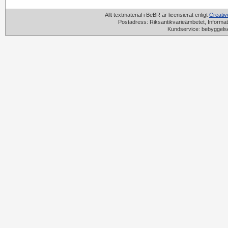
Allt textmaterial i BeBR är licensierat enligt
Creati
Postadress: Riksantikvarieämbetet, Informat
Kundservice: bebyggels