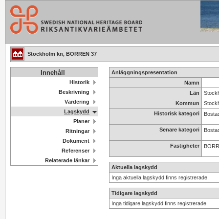
Stockholm kn, BORREN 37
Innehåll
Anläggningspresentation
Historik
Namn
Beskrivning
Län
Stock
Värdering
Kommun
Stock
Lagskydd
Historisk kategori
Bostad
Planer
Senare kategori
Bosta
Ritningar
Dokument
Fastigheter
BORR
Referenser
Relaterade länkar
Aktuella lagskydd
Inga aktuella lagskydd finns registrerade.
Tidigare lagskydd
Inga tidigare lagskydd finns registrerade.