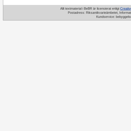
Allt textmaterial i BeBR är licensierat enligt
Creati
Postadress: Riksantikvarieämbetet, Informat
Kundservice: bebyggels