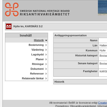
Hylte kn, KARSNÄS 3:2
Innehåll
Anläggningspresentation
Historik
Namn
Beskrivning
Län
Hallan
Värdering
Kommun
Hylte
Lagskydd
Historisk kategori
Bosta
Planer
Senare kategori
Bosta
Ritningar
Dokument
Fastigheter
KARS
Referenser
Relaterade länkar
Historik
Allt textmaterial i BeBR är licensierat enligt
Creati
Postadress: Riksantikvarieämbetet, Informat