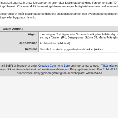
ringsblanketterna är organiserade per kvarter efter fastighetsbeteckning i en gemensam PDF
ingsblankett. Observera! På inventeringsblanketten anges fastighetsbeteckning vid inventerings
gelseregistret ingår fastighetsbeteckningen i anläggningsnamnet och byggnadsbeteckningen. 
ings- eller byggnadshistorik.
2 - Okänt Ändring
Åtgärd
Inredning av 2 st lägenheter 3 rum och kök/plan, fullständig 
etc. nya fönster. (F.d. Bergsgruvan Större 35, Maria Prästgå
Upphovsman
Archibald Frid (Arkitekt)
Referens
Stockholms stadsbyggnadsnämnds arkiv. (Arkiv)
rial i BeBR är licensierat enligt
Creative Commons Zero
om inget annat anges. |
Tillgänglighe
ress: Riksantikvarieämbetet, Informationsavdelningen, Bebyggelseregistret, Box 1114, 621 2
Kundservice: bebyggelseregistret@raa.se webbplats:
www.raa.se