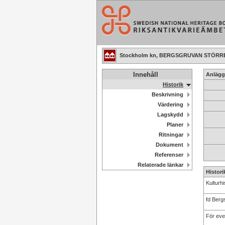
Stockholm kn, BERGSGRUVAN STÖRRE
Innehåll
Anlägg
Historik
Beskrivning
Värdering
Lagskydd
Planer
Ritningar
Dokument
Referenser
Relaterade länkar
Histori
Kulturh
fd Berg
För eve