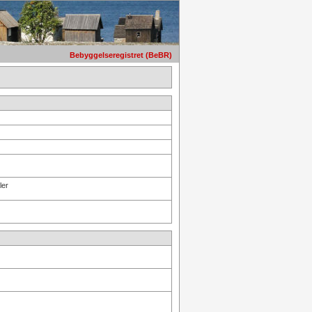
Bebyggelseregistret (BeBR)
ler