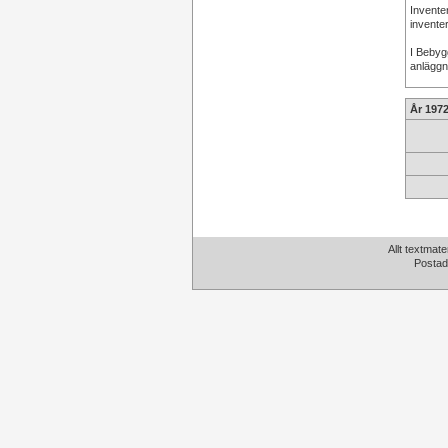
Invente
inventer
I Bebyg
anläggn
År 197
Allt textmate
Postad