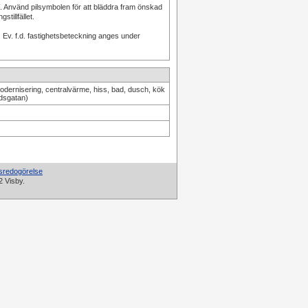
. Använd pilsymbolen för att bläddra fram önskad
tillfället.
Ev. f.d. fastighetsbeteckning anges under
modernisering, centralvärme, hiss, bad, dusch, kök
rdsgatan)
tsredogörelse
2 Visby.