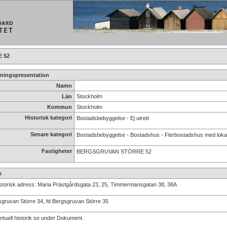
 52
ningspresentation
Namn
Län
Stockholm
Kommun
Stockholm
Historisk kategori
Bostadsbebyggelse - Ej utrett
Senare kategori
Bostadsbebyggelse - Bostadshus - Flerbostadshus med loka
Fastigheter
BERGSGRUVAN STÖRRE 52
k
istorisk adress: Maria Prästgårdsgata 23, 25, Timmermansgatan 38, 38A
sgruvan Större 34, fd Bergsgruvan Större 35
ntuell historik se under Dokument.