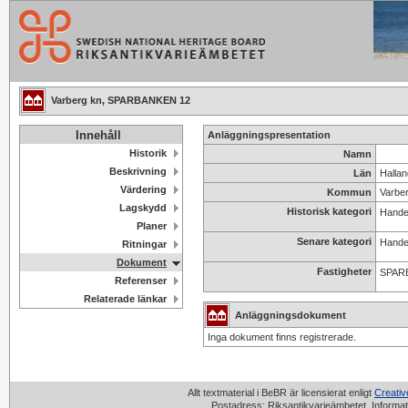
Varberg kn, SPARBANKEN 12
Innehåll
Anläggningspresentation
Historik
Namn
Beskrivning
Län
Hallan
Värdering
Kommun
Varbe
Lagskydd
Historisk kategori
Handel
Planer
Senare kategori
Handel
Ritningar
Dokument
Fastigheter
SPAR
Referenser
Relaterade länkar
Anläggningsdokument
Inga dokument finns registrerade.
Allt textmaterial i BeBR är licensierat enligt
Creati
Postadress: Riksantikvarieämbetet, Informat