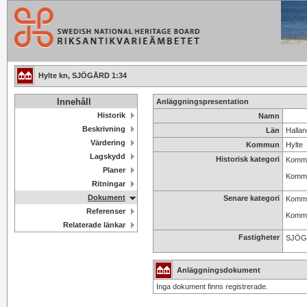
Hylte kn, SJÖGÅRD 1:34
Innehåll
Anläggningspresentation
Historik
Namn
Beskrivning
Län
Hallan
Värdering
Kommun
Hylte
Lagskydd
Historisk kategori
Kommu
Planer
Kommu
Ritningar
Dokument
Senare kategori
Kommu
Referenser
Kommu
Relaterade länkar
Fastigheter
SJÖG
Anläggningsdokument
Inga dokument finns registrerade.