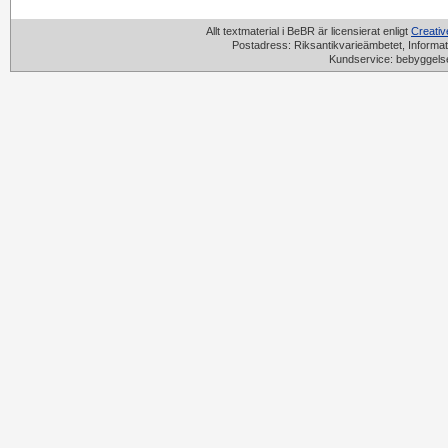
Allt textmaterial i BeBR är licensierat enligt
Creati
Postadress: Riksantikvarieämbetet, Informat
Kundservice: bebyggels