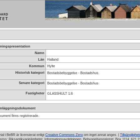
ningspresentation
Namn
Län
Halland
Kommun
Hylte
Historisk kategori
Bostadsbebyggelse - Bostadshus
Senare kategori
Bostadsbebyggelse - Bostadshus
Fastigheter
GLASSHULT 1:6
nläggningsdokument
kument finns registrerade.
rial i BeBR är licensierat enligt
Creative Commons Zero
om inget annat anges. |
Tillgänglighe
ress: Riksantikvarieämbetet, Informationsavdelningen, Bebyggelseregistret, Box 1114, 621 2