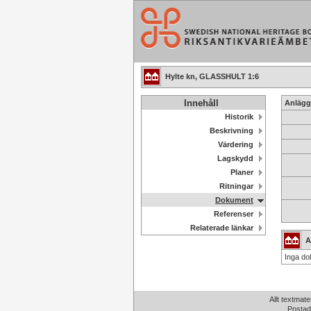
Hylte kn, GLASSHULT 1:6
Innehåll
Anlägg
Historik
Beskrivning
Värdering
Lagskydd
Planer
Ritningar
Dokument
Referenser
Relaterade länkar
A
Inga do
Allt textmate
Postad