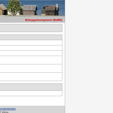
Bebyggelseregistret (BeBR)
tsredogörelse
2 Visby.