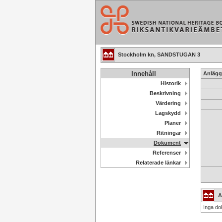
Stockholm kn, SANDSTUGAN 3
Innehåll
Anlägg
Historik
Beskrivning
Värdering
Lagskydd
Planer
Ritningar
Dokument
Referenser
Relaterade länkar
A
Inga do