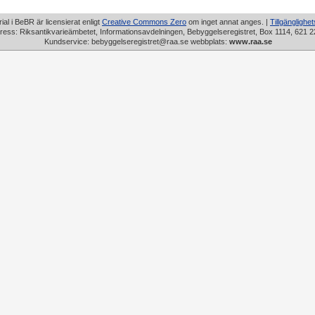
rial i BeBR är licensierat enligt
Creative Commons Zero
om inget annat anges. |
Tillgänglighe
ress: Riksantikvarieämbetet, Informationsavdelningen, Bebyggelseregistret, Box 1114, 621 2
Kundservice: bebyggelseregistret@raa.se webbplats:
www.raa.se