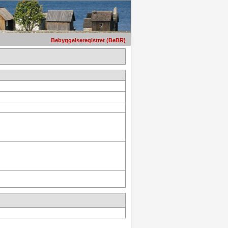
Bebyggelseregistret (BeBR)