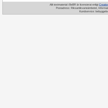
Allt textmaterial i BeBR är licensierat enligt
Creati
Postadress: Riksantikvarieämbetet, Informat
Kundservice: bebyggels