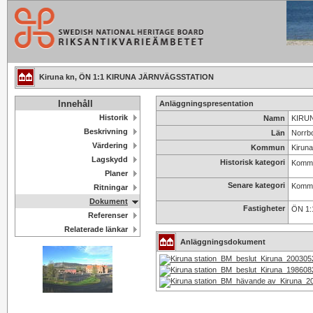
Kiruna kn, ÖN 1:1 KIRUNA JÄRNVÄGSSTATION
Innehåll
Anläggningspresentation
Historik
Namn
KIRUN
Beskrivning
Län
Norrbo
Värdering
Kommun
Kiruna
Lagskydd
Historisk kategori
Kommu
Planer
Senare kategori
Kommu
Ritningar
Dokument
Fastigheter
ÖN 1:
Referenser
Relaterade länkar
Anläggningsdokument