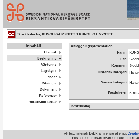
Stockholm kn, KUNGLIGA MYNTET 1 KUNGLIGA MYNTET
Innehåll
Anläggningspresentation
Historik
Namn
KUNGL
Beskrivning
Län
Stock
Värdering
Kommun
Stock
Lagskydd
Historisk kategori
Hantv
Planer
Senare kategori
Hantv
Ritningar
Dokument
Fastigheter
KUNG
Referenser
Relaterade länkar
Beskrivning
Allt textmaterial i BeBR är licensierat enligt
Creati
Postadress: Riksantikvarieämbetet, Informat