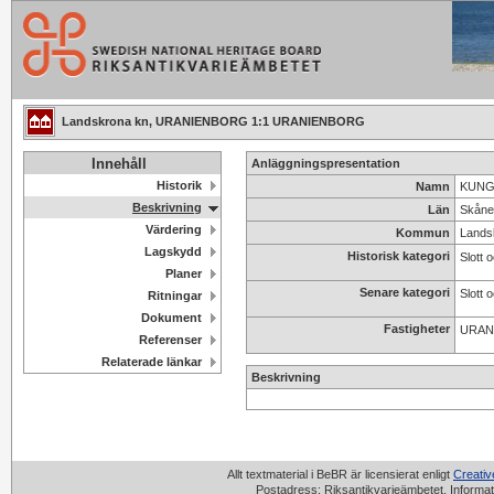
Landskrona kn, URANIENBORG 1:1 URANIENBORG
Innehåll
Anläggningspresentation
Historik
Namn
KUNGS
Beskrivning
Län
Skåne
Värdering
Kommun
Lands
Lagskydd
Historisk kategori
Slott 
Planer
Senare kategori
Slott 
Ritningar
Dokument
Fastigheter
URAN
Referenser
Relaterade länkar
Beskrivning
Allt textmaterial i BeBR är licensierat enligt
Creati
Postadress: Riksantikvarieämbetet, Informat